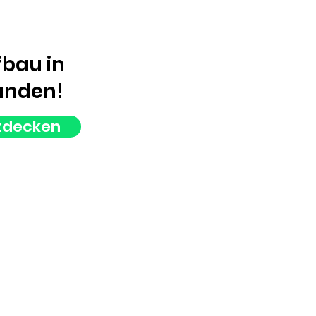
fbau in
unden!
ntdecken